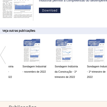
Industrial permite a compreensão do desempenho 
Download
Veja outras publicações:
em Industrial
Sondagem Indústria
Sondagem Industrial
Sondagem 
mbro de 2022
da Construção - 1º
- 1º trimestre de
da Constr
trimestre de 2022
2022
Janeiro 2