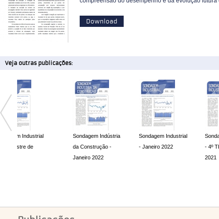
compreensão do desempenho e da evolução futura d
Download
Veja outras publicações:
dustrial
Sondagem Indústria
Sondagem Industrial
Sondagem Indus
re de
da Construção -
- Janeiro 2022
- 4º TRIMESTR
Janeiro 2022
2021