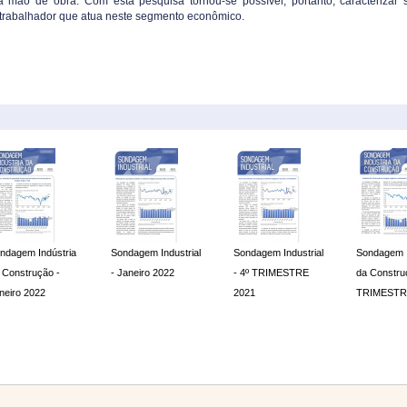
mão de obra. Com esta pesquisa tornou-se possível, portanto, caracterizar s
rabalhador que atua neste segmento econômico.
ria
Sondagem Industrial
Sondagem Industrial
Sondagem Indústria
- Janeiro 2022
- 4º TRIMESTRE
da Construção - 4º
2021
TRIMESTRE 2021