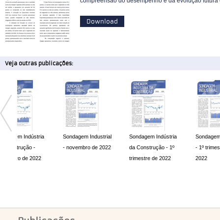
compreensão do desempenho e da evolução futura d
Download
Veja outras publicações:
ondagem Industrial
Sondagem Indústria
Sondagem Industrial
Sond
 novembro de 2022
da Construção - 1º
- 1º trimestre de
da C
trimestre de 2022
2022
Janei