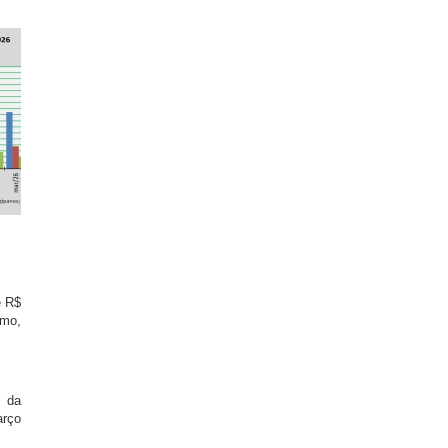
e R$
imo,
s da
arço