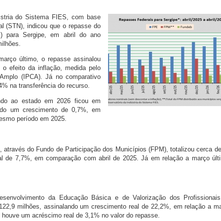
dústria do Sistema FIES, com base
l (STN), indicou que o repasse do
) para Sergipe, em abril do ano
ilhões.
arço último, o repasse assinalou
o efeito da inflação, medida pelo
 Amplo (IPCA). Já no comparativo
4% na transferência do recurso.
ndo ao estado em 2026 ficou em
ando um crescimento de 0,7%, em
mesmo período em 2025.
, através do Fundo de Participação dos Municípios (FPM), totalizou cerca d
al de 7,7%, em comparação com abril de 2025. Já em relação a março últ
envolvimento da Educação Básica e de Valorização dos Profissionai
22,9 milhões, assinalando um crescimento real de 22,2%, em relação a m
, houve um acréscimo real de 3,1% no valor do repasse.